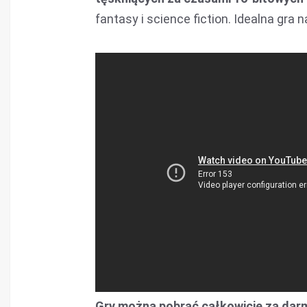
fantasy i science fiction. Idealna gra
Gry można pobrać całkowicie za darm