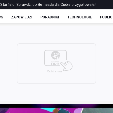
Starfield! Sprawdź, co Bethesda dla Ciebie przygotowała!
arkov na arenie? Pokrętna logika studia Battlestate Games
WS
ZAPOWIEDZI
PORADNIKI
TECHNOLOGIE
PUBLIC
ieżonej wersji Spider-Mana od Sony. Znamy datę pramiery!
czy labirynt w grze The Witcher 3
ne talenty graczy: Tajemnice speedrunningu