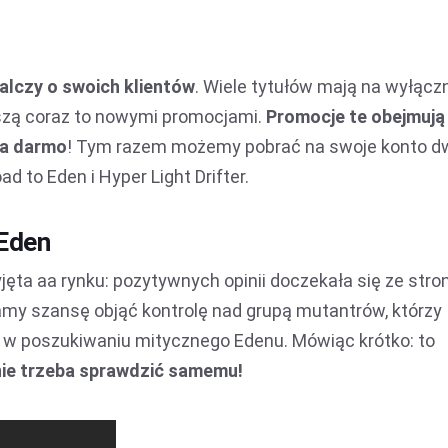
alczy o swoich klientów
. Wiele tytułów mają na wyłąc
szą coraz to nowymi promocjami.
Promocje te obejmują
za darmo
! Tym razem możemy pobrać na swoje konto d
d to Eden i Hyper Light Drifter.
 Eden
yjęta aa rynku: pozytywnych opinii doczekała się ze stro
amy szansę objąć kontrolę nad grupą mutantrów, którzy
 w poszukiwaniu mitycznego Edenu. Mówiąc krótko: to
nie trzeba sprawdzić samemu!