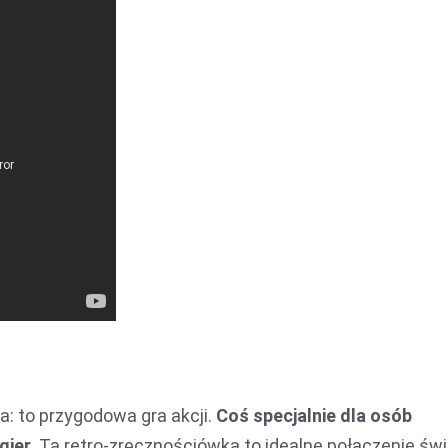
a: to przygodowa gra akcji.
Coś specjalnie dla osób
gier
. Ta retro-zręcznościówka to idealne połączenie św