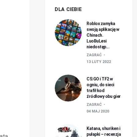
DLA CIEBIE
Roblox zamyka
swoją aplikację w
Chinach.
LuoBuLesi
niedostęp...
ZAGRAĆ
13 LUTY 2022
CS:GO i TF2 w
ogniu, do sieci
trafił kod
źródłowy obu gier
ZAGRAĆ
04 MAJ 2020
Katana, shuriken i
pułapki – recenzja
iata