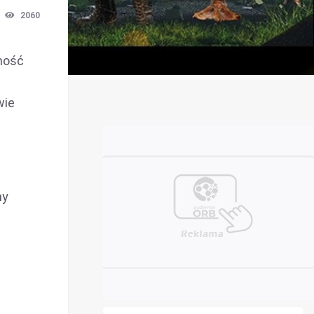
2060
zność
wie
ny