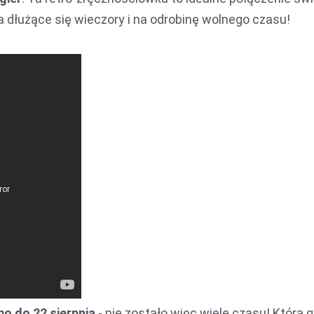
 na dłużące się wieczory i na odrobinę wolnego czasu!
o do 22 sierpnia
- nie zostało więc wiele czasu! Która g