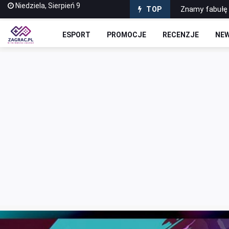
Niedziela, Sierpień 9
Znamy fabułę 
TOP
Escape from T
ESPORT
PROMOCJE
RECENZJE
NE
Premiera odśw
Odkryj tajemni
Niewykorzysta