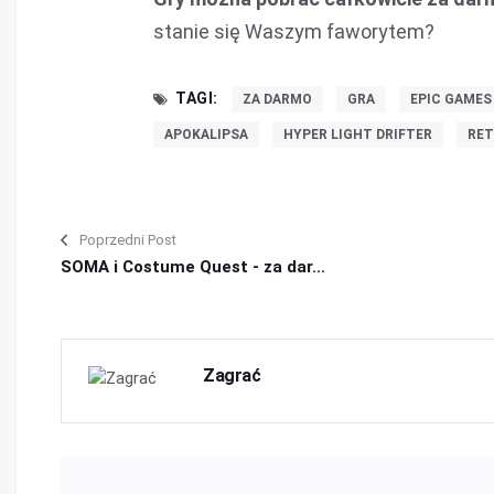
stanie się Waszym faworytem?
TAGI:
ZA DARMO
GRA
EPIC GAMES
APOKALIPSA
HYPER LIGHT DRIFTER
RE
Poprzedni Post
SOMA i Costume Quest - za dar...
Zagrać