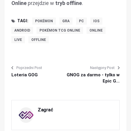
Online
przejdzie w
tryb offline
.
TAGI:
POKÉMON
GRA
PC
IOS
ANDROID
POKÉMON TCG ONLINE
ONLINE
LIVE
OFFLINE
Poprzedni Post
Następny Post
Loteria GOG
GNOG za darmo - tylko w
Epic G...
Zagrać