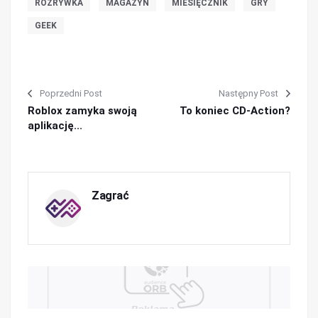
ROZRYWKA
MAGAZYN
MIESIĘCZNIK
GRY
GEEK
Poprzedni Post
Następny Post
Roblox zamyka swoją
To koniec CD-Action?
aplikację...
Zagrać