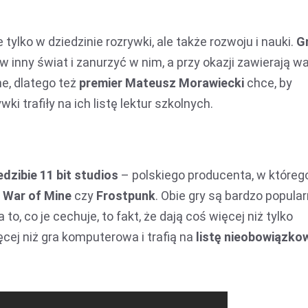
e tylko w dziedzinie rozrywki, ale także rozwoju i nauki.
G
w inny świat i zanurzyć w nim, a przy okazji zawierają wa
ne, dlatego też
premier Mateusz Morawiecki
chce, by
ki trafiły na ich listę lektur szkolnych.
edzibie 11 bit studios
– polskiego producenta, w któreg
 War of Mine
czy
Frostpunk
. Obie gry są bardzo popular
 to, co je cechuje, to fakt, że dają coś więcej niż tylko
cej niż gra komputerowa i trafią na
listę nieobowiązko