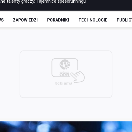
Starfield! Sprawdź, co Bethesda dla Ciebie przygotowała!
arkov na arenie? Pokrętna logika studia Battlestate Games
WS
ZAPOWIEDZI
PORADNIKI
TECHNOLOGIE
PUBLIC
ieżonej wersji Spider-Mana od Sony. Znamy datę pramiery!
czy labirynt w grze The Witcher 3
ne talenty graczy: Tajemnice speedrunningu