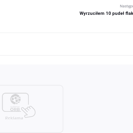
Następ
Wyrzuciłem 10 pudeł flakó