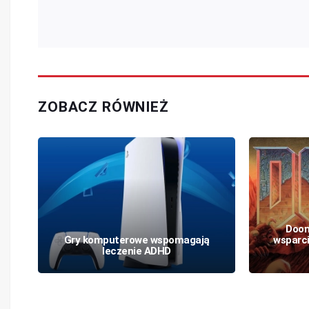
ZOBACZ RÓWNIEŻ
Doom
c
Gry komputerowe wspomagają
wsparc
leczenie ADHD