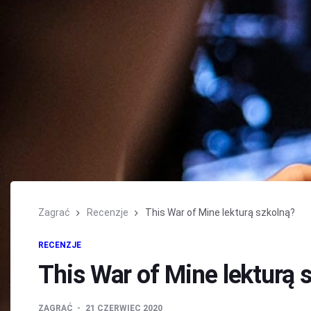
Zagrać
Recenzje
This War of Mine lekturą szkolną?
RECENZJE
This War of Mine lekturą 
ZAGRAĆ
21 CZERWIEC 2020