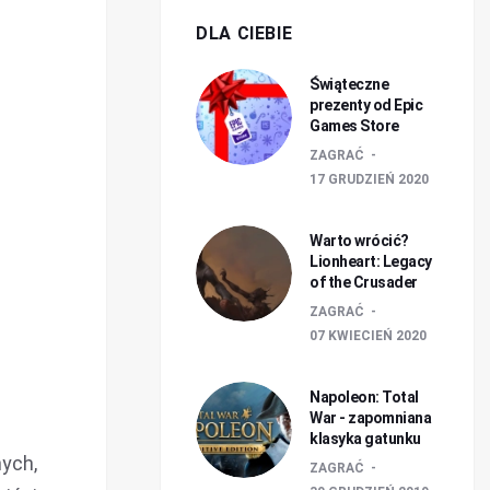
DLA CIEBIE
Świąteczne
prezenty od Epic
Games Store
ZAGRAĆ
17 GRUDZIEŃ 2020
Warto wrócić?
Lionheart: Legacy
of the Crusader
ZAGRAĆ
07 KWIECIEŃ 2020
Napoleon: Total
War - zapomniana
klasyka gatunku
ych,
ZAGRAĆ