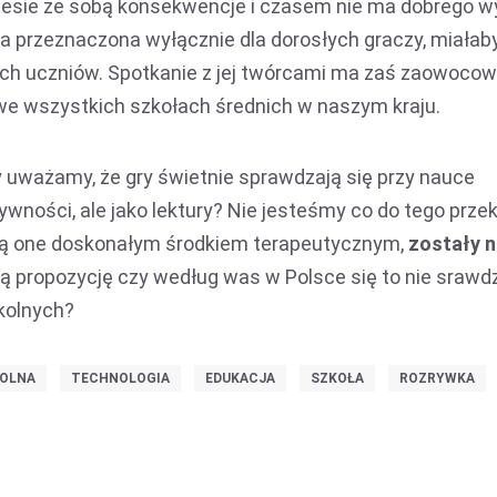
iesie ze sobą konsekwencje i czasem nie ma dobrego wy
 gra przeznaczona wyłącznie dla dorosłych graczy, miałab
ych uczniów. Spotkanie z jej twórcami ma zaś zaowoco
 we wszystkich szkołach średnich w naszym kraju.
y uważamy, że gry świetnie sprawdzają się przy nauce
wności, ale jako lektury? Nie jesteśmy co do tego prze
ą one doskonałym środkiem terapeutycznym,
zostały 
ą propozycję czy według was w Polsce się to nie srawdzi
zkolnych?
KOLNA
TECHNOLOGIA
EDUKACJA
SZKOŁA
ROZRYWKA