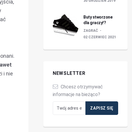
jścia,
30 GRUDZIEŃ 2019
y
Buty stworzone
wać
dla graczy!?
ZAGRAĆ
02 CZERWIEC 2021
konani.
nawet
 i nie
NEWSLETTER
Chcesz otrzymywać
informacje na bieżąco?