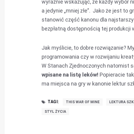
wyraźnie wskazując, że każdy wybór n
a jedynie „mniej złe”. Jako że jest to
stanowić część kanonu dla najstarsz
bezpłatną dostępnością tej produkcji
Jak myślicie, to dobre rozwiązanie? M
programowania czy w rozwijaniu kreaty
W Stanach Zjednoczonych natomist s
wpisane na listę leków!
Popieracie tak
ma miejsca na gry w kanonie lektur s
TAGI:
THIS WAR OF MINE
LEKTURA SZ
STYL ŻYCIA