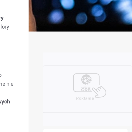
ry
lory
o
ne nie
wych