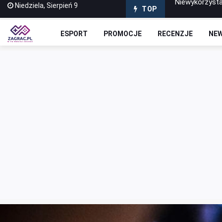
Niedziela, Sierpień 9
Znamy fabułę 
TOP
Escape from T
ESPORT
PROMOCJE
RECENZJE
NE
Premiera odśw
Odkryj tajemni
Niewykorzysta