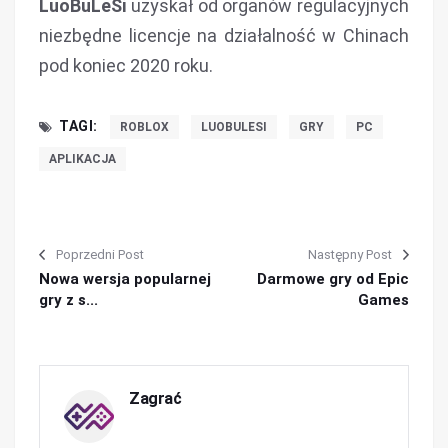
LuoBuLeSi
uzyskał od organów regulacyjnych
niezbędne licencje na działalność w Chinach
pod koniec 2020 roku.
TAGI:
ROBLOX
LUOBULESI
GRY
PC
APLIKACJA
Poprzedni Post
Następny Post
Nowa wersja popularnej
Darmowe gry od Epic
gry z s...
Games
Zagrać