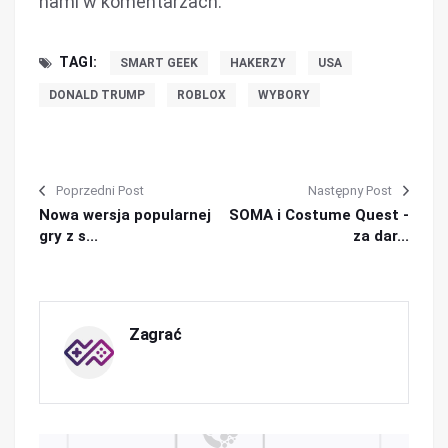
nami w komentarzach.
TAGI:
SMART GEEK
HAKERZY
USA
DONALD TRUMP
ROBLOX
WYBORY
Poprzedni Post
Następny Post
Nowa wersja popularnej
SOMA i Costume Quest -
gry z s...
za dar...
Zagrać