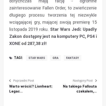
dotychczas mają rację - ogromne
zainteresowanie Fallen Order, to zwieńczenie
długiego procesu tworzenia tej niezwykle
wciągającej gry, mającej swoją premierę 15
listopada 2019 roku.
Star Wars Jedi: Upadły
Zakon dostępny jest na komputery PC, PS4 i
XONE od 287,38 zł!
TAGI:
STAR WARS
GRA
FANTASY
Poprzedni Post
Następny Post
Warto wrócić? Lionheart:
Na takiego Fallouta
Legac...
czekałem,...