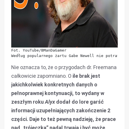
Fot. YouTube/BManDaGamer

Według popularnego żartu Gabe Newell nie potrafi po
Nie oznacza to, że o przygodach dr. Freemana
całkowicie zapomniano. O
ile brak jest
jakichkolwiek konkretnych danych o
pełnoprawnej kontynuacji, to wydany w
zeszłym roku
Alyx
dodał do lore garść
informacji uzupełniających zakończenie 2
części. Daje to też pewną nadzieję, że prace
nad „trójeczką” nadal trwają i być może,