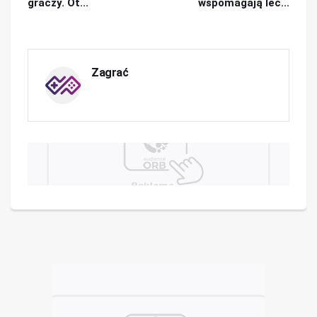
graczy. Ot...
wspomagają lec...
Zagrać